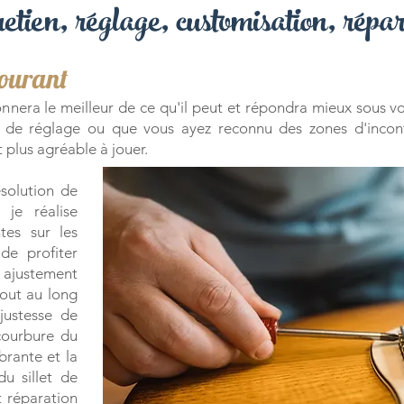
etien, réglage, customisation, répa
courant
nnera le meilleur de ce qu'il peut et répondra mieux sous v
 de réglage ou que vous ayez reconnu des zones d'incon
plus agréable à jouer.
solution de
 je réalise
ntes sur les
de profiter
: ajustement
tout au long
justesse de
 courbure du
brante et la
u sillet de
t réparation