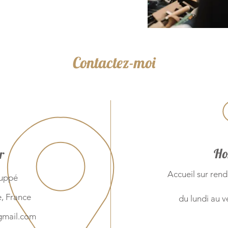
Contactez-moi
Ho
r
Accueil sur ren
Luppé
, France
du lundi au v
gmail.com