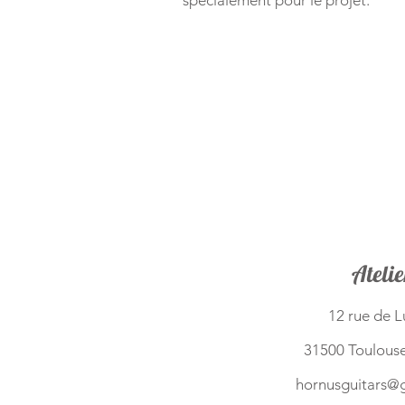
spécialement pour le projet.​​​​​​​​​​​​
Atelie
12 rue de 
31500 Toulouse
hornusguitars@