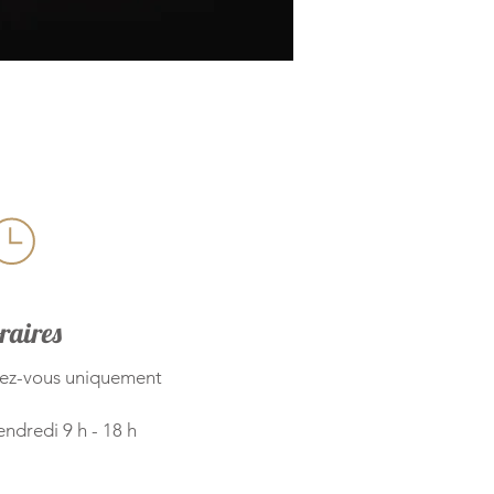
raires
dez-vous uniquement
endredi 9 h - 18 h